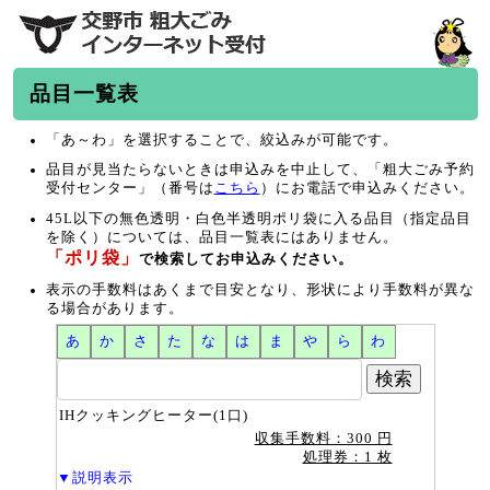
品目一覧表
「あ～わ」を選択することで、絞込みが可能です。
品目が見当たらないときは申込みを中止して、「粗大ごみ予約
受付センター」（番号は
こちら
）にお電話で申込みください。
45L以下の無色透明・白色半透明ポリ袋に入る品目（指定品目
を除く）については、品目一覧表にはありません。
「ポリ袋」
で検索してお申込みください。
表示の手数料はあくまで目安となり、形状により手数料が異な
る場合があります。
あ
か
さ
た
な
は
ま
や
ら
わ
IHクッキングヒーター(1口)
収集手数料：300 円
処理券：1 枚
▼説明表示